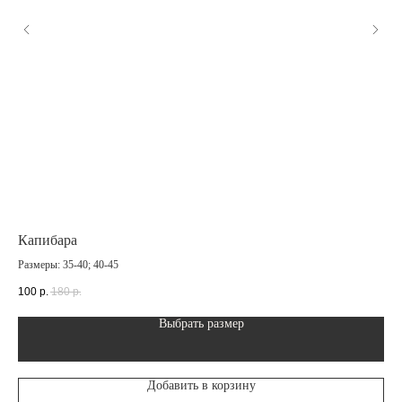
Капибара
Гр
Размеры: 35-40; 40-45
Раз
100
р.
180
р.
10
Выбрать размер
Добавить в корзину