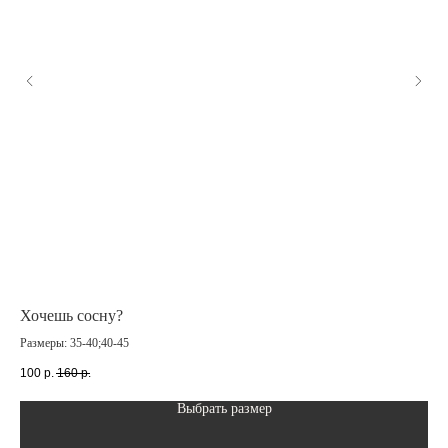
Хочешь сосну?
Лю
Размеры: 35-40;40-45
Раз
100
р.
160
р.
10
Выбрать размер