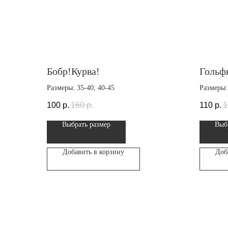
Бобр!Курва!
Гольф
Размеры: 35-40; 40-45
Размеры:
100
р.
160
р.
110
р.
1
Выбрать размер
Выб
Добавить в корзину
Доб