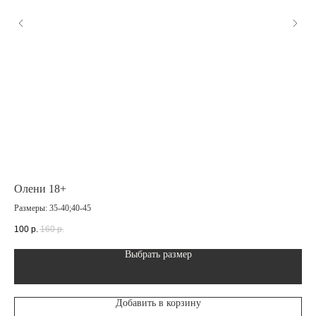
Олени 18+
Ко
Размеры: 35-40;40-45
раз
100
р.
160
р.
15
Выбрать размер
Добавить в корзину